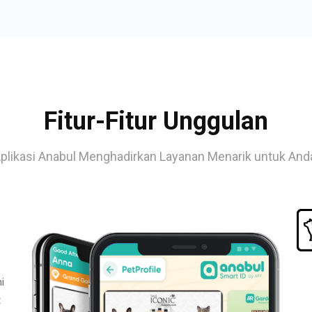
Fitur-Fitur Unggulan
plikasi Anabul Menghadirkan Layanan Menarik untuk And
i
t