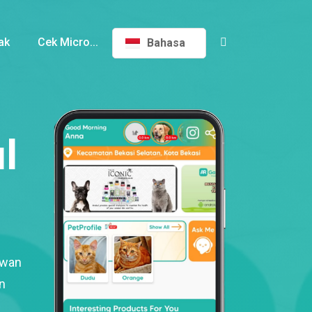
ak
Cek Micro...
Bahasa
l
ewan
n