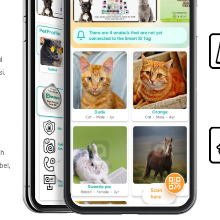
l
i.
ah
bel,