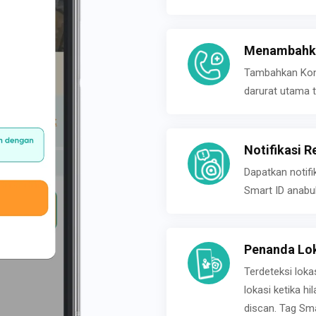
Menambahka
Tambahkan Konta
darurat utama t
Notifikasi R
Dapatkan notifi
Smart ID anabu
Penanda Lok
Terdeteksi loka
lokasi ketika h
discan. Tag Sma