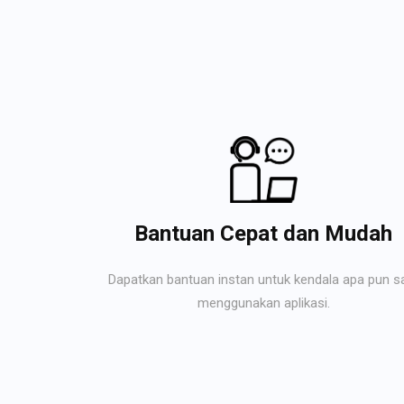
Bantuan Cepat dan Mudah
Dapatkan bantuan instan untuk kendala apa pun s
menggunakan aplikasi.