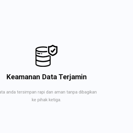
Keamanan Data Terjamin
ata anda tersimpan rapi dan aman tanpa dibagikan
ke pihak ketiga.