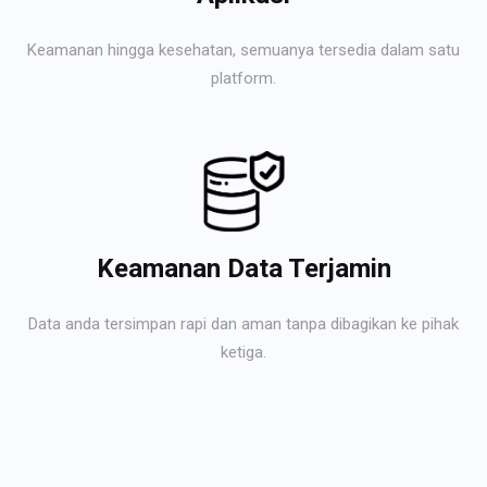
Keamanan hingga kesehatan, semuanya tersedia dalam satu
platform.
Keamanan Data Terjamin
Data anda tersimpan rapi dan aman tanpa dibagikan ke pihak
ketiga.