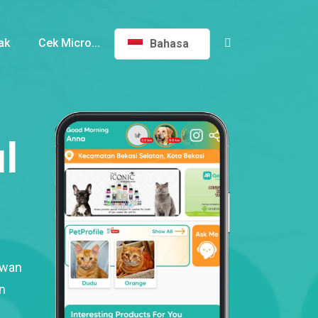
ak
Cek Micro...
Bahasa
l
ewan
n