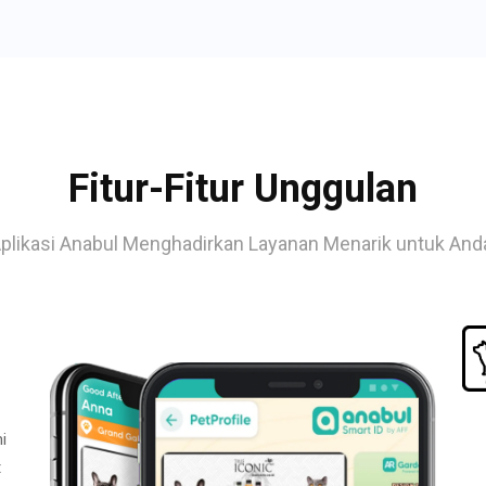
Fitur-Fitur Unggulan
plikasi Anabul Menghadirkan Layanan Menarik untuk And
i
t