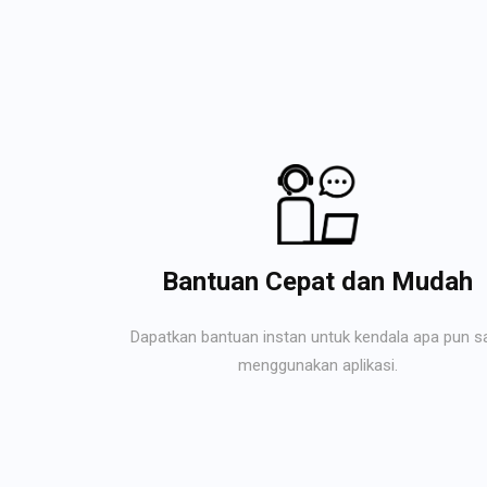
Bantuan Cepat dan Mudah
Dapatkan bantuan instan untuk kendala apa pun s
menggunakan aplikasi.