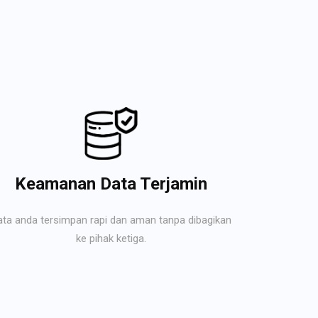
Keamanan Data Terjamin
ata anda tersimpan rapi dan aman tanpa dibagikan
ke pihak ketiga.