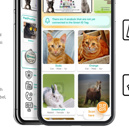
l
i.
ah
bel,