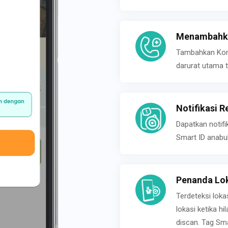
Menambahka
Tambahkan Konta
darurat utama t
Notifikasi R
Dapatkan notifi
Smart ID anabu
Penanda Lok
Terdeteksi loka
lokasi ketika h
discan. Tag Sma