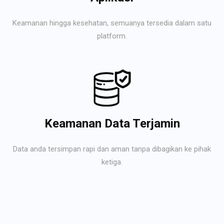
Keamanan hingga kesehatan, semuanya tersedia dalam satu
platform.
Keamanan Data Terjamin
Data anda tersimpan rapi dan aman tanpa dibagikan ke pihak
ketiga.