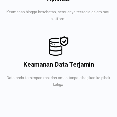
Keamanan hingga kesehatan, semuanya tersedia dalam satu
platform.
Keamanan Data Terjamin
Data anda tersimpan rapi dan aman tanpa dibagikan ke pihak
ketiga.