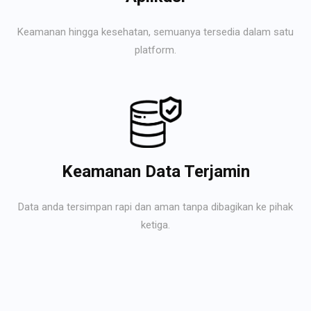
Keamanan hingga kesehatan, semuanya tersedia dalam satu
platform.
Keamanan Data Terjamin
Data anda tersimpan rapi dan aman tanpa dibagikan ke pihak
ketiga.