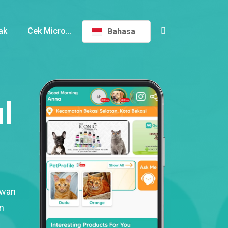
ak
Cek Micro...
Bahasa
l
ewan
n