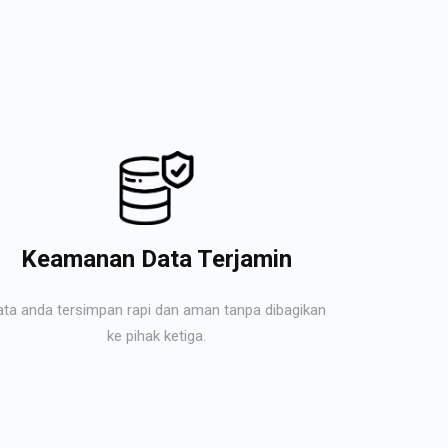
Keamanan Data Terjamin
ata anda tersimpan rapi dan aman tanpa dibagikan
ke pihak ketiga.