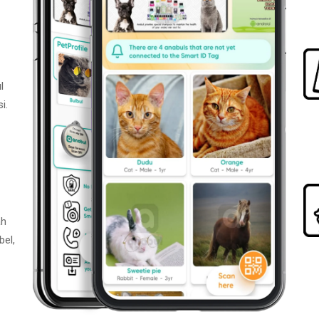
l
i.
ah
bel,