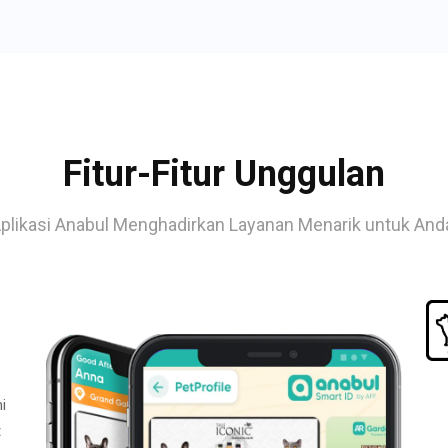
Fitur-Fitur Unggulan
plikasi Anabul Menghadirkan Layanan Menarik untuk And
i
t