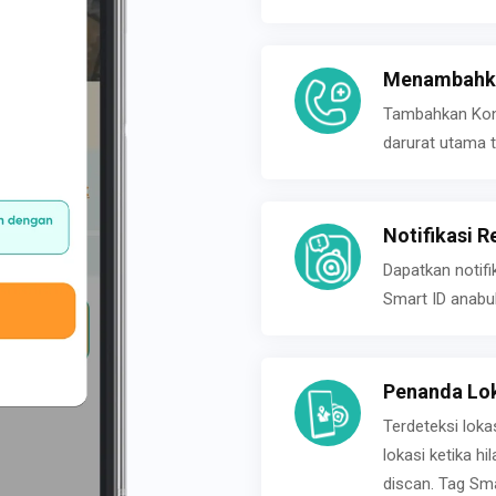
Menambahka
Tambahkan Konta
darurat utama t
Notifikasi R
Dapatkan notifi
Smart ID anabu
Penanda Lok
Terdeteksi loka
lokasi ketika h
discan. Tag Sma