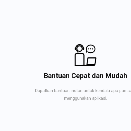
Bantuan Cepat dan Mudah
Dapatkan bantuan instan untuk kendala apa pun s
menggunakan aplikasi.