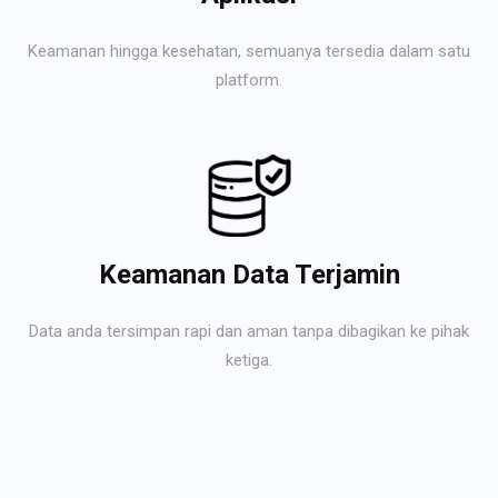
Keamanan hingga kesehatan, semuanya tersedia dalam satu
platform.
Keamanan Data Terjamin
Data anda tersimpan rapi dan aman tanpa dibagikan ke pihak
ketiga.