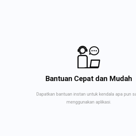
Bantuan Cepat dan Mudah
Dapatkan bantuan instan untuk kendala apa pun s
menggunakan aplikasi.