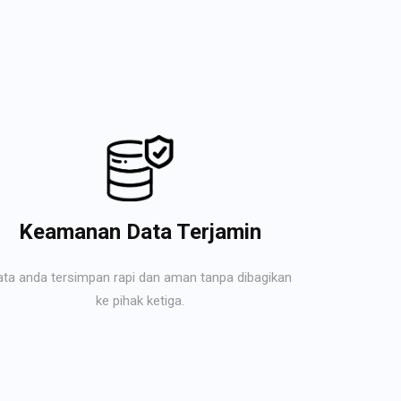
Keamanan Data Terjamin
ata anda tersimpan rapi dan aman tanpa dibagikan
ke pihak ketiga.