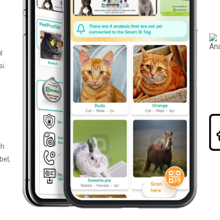
l
i.
ah
bel,