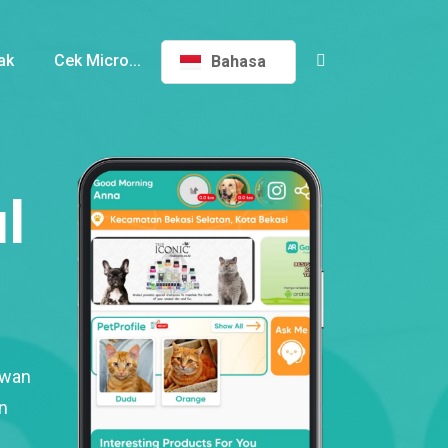
ak
Cek Micro...
Bahasa
l
ewan
n