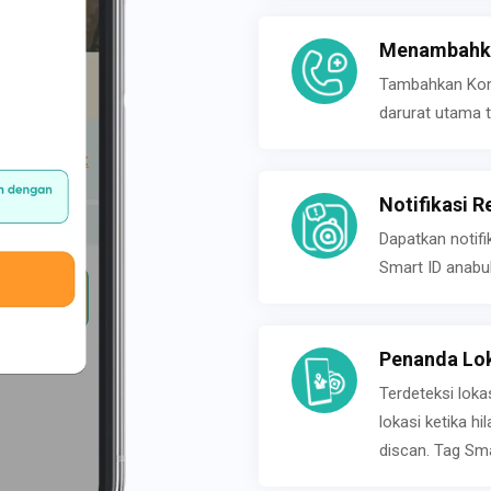
Menambahka
Tambahkan Konta
darurat utama t
Notifikasi R
Dapatkan notifi
Smart ID anabu
Penanda Lok
Terdeteksi loka
lokasi ketika h
discan. Tag Sma