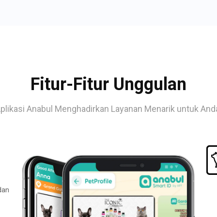
Fitur-Fitur Unggulan
plikasi Anabul Menghadirkan Layanan Menarik untuk And
dan