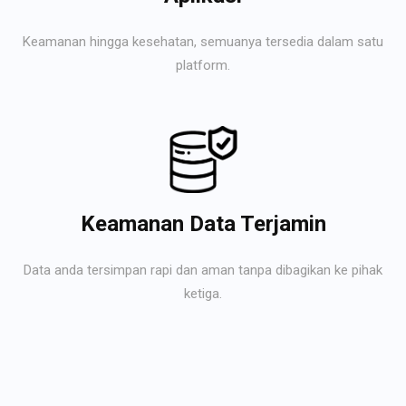
Keamanan hingga kesehatan, semuanya tersedia dalam satu
platform.
Keamanan Data Terjamin
Data anda tersimpan rapi dan aman tanpa dibagikan ke pihak
ketiga.