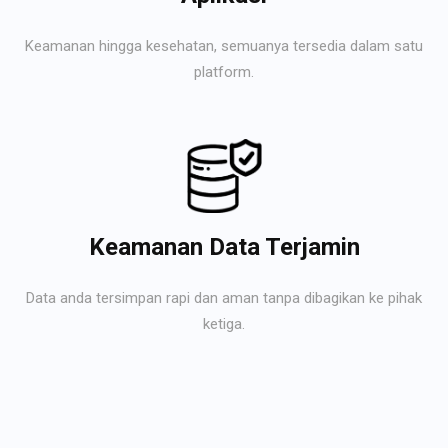
Keamanan hingga kesehatan, semuanya tersedia dalam satu
platform.
Keamanan Data Terjamin
Data anda tersimpan rapi dan aman tanpa dibagikan ke pihak
ketiga.