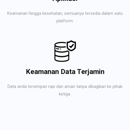
Keamanan hingga kesehatan, semuanya tersedia dalam satu
platform.
Keamanan Data Terjamin
Data anda tersimpan rapi dan aman tanpa dibagikan ke pihak
ketiga.