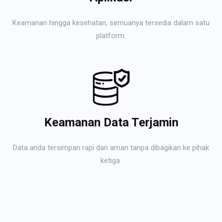
Keamanan hingga kesehatan, semuanya tersedia dalam satu
platform.
Keamanan Data Terjamin
Data anda tersimpan rapi dan aman tanpa dibagikan ke pihak
ketiga.