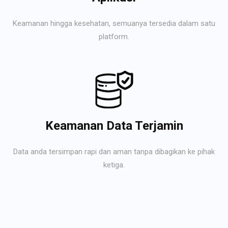
Keamanan hingga kesehatan, semuanya tersedia dalam satu
platform.
Keamanan Data Terjamin
Data anda tersimpan rapi dan aman tanpa dibagikan ke pihak
ketiga.