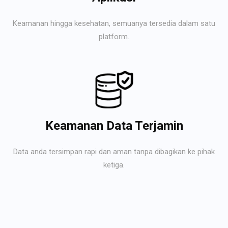
Keamanan hingga kesehatan, semuanya tersedia dalam satu
platform.
Keamanan Data Terjamin
Data anda tersimpan rapi dan aman tanpa dibagikan ke pihak
ketiga.