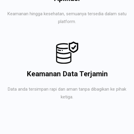
Keamanan hingga kesehatan, semuanya tersedia dalam satu
platform.
Keamanan Data Terjamin
Data anda tersimpan rapi dan aman tanpa dibagikan ke pihak
ketiga.