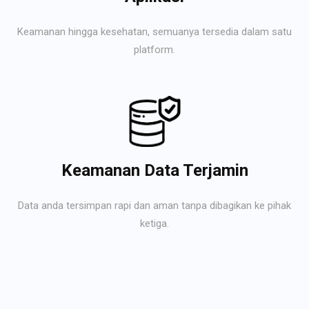
Keamanan hingga kesehatan, semuanya tersedia dalam satu
platform.
Keamanan Data Terjamin
Data anda tersimpan rapi dan aman tanpa dibagikan ke pihak
ketiga.