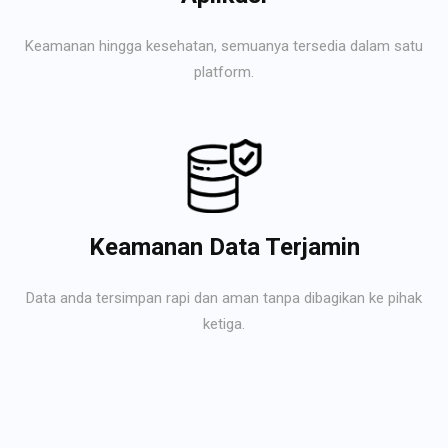
Keamanan hingga kesehatan, semuanya tersedia dalam satu
platform.
Keamanan Data Terjamin
Data anda tersimpan rapi dan aman tanpa dibagikan ke pihak
ketiga.