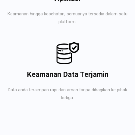
Keamanan hingga kesehatan, semuanya tersedia dalam satu
platform.
Keamanan Data Terjamin
Data anda tersimpan rapi dan aman tanpa dibagikan ke pihak
ketiga.