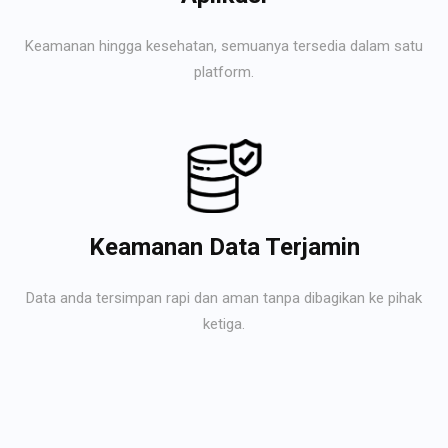
Keamanan hingga kesehatan, semuanya tersedia dalam satu
platform.
Keamanan Data Terjamin
Data anda tersimpan rapi dan aman tanpa dibagikan ke pihak
ketiga.