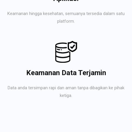
Keamanan hingga kesehatan, semuanya tersedia dalam satu
platform.
Keamanan Data Terjamin
Data anda tersimpan rapi dan aman tanpa dibagikan ke pihak
ketiga.