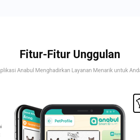
Fitur-Fitur Unggulan
plikasi Anabul Menghadirkan Layanan Menarik untuk And
i
t