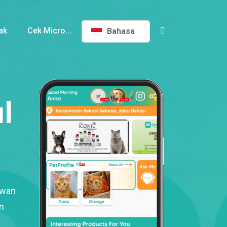
ak
Cek Micro...
Bahasa
l
ewan
n