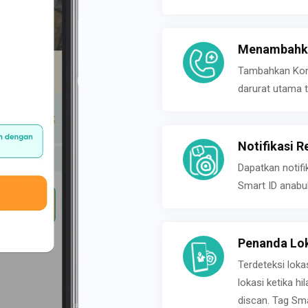
Menambahka
Tambahkan Konta
darurat utama t
Notifikasi R
Dapatkan notifi
Smart ID anabu
Penanda Lok
Terdeteksi loka
lokasi ketika h
discan. Tag Sma