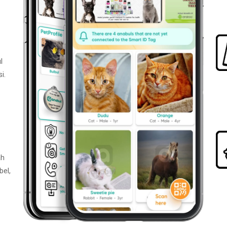
l
i.
ah
bel,