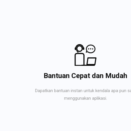
Bantuan Cepat dan Mudah
Dapatkan bantuan instan untuk kendala apa pun s
menggunakan aplikasi.