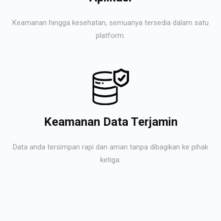
Keamanan hingga kesehatan, semuanya tersedia dalam satu
platform.
Keamanan Data Terjamin
Data anda tersimpan rapi dan aman tanpa dibagikan ke pihak
ketiga.