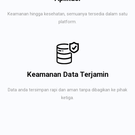
Keamanan hingga kesehatan, semuanya tersedia dalam satu
platform.
Keamanan Data Terjamin
Data anda tersimpan rapi dan aman tanpa dibagikan ke pihak
ketiga.