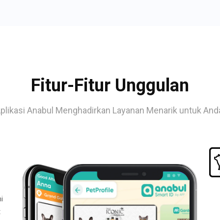
Fitur-Fitur Unggulan
plikasi Anabul Menghadirkan Layanan Menarik untuk And
i
t