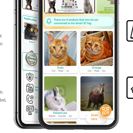
l
i.
ah
bel,