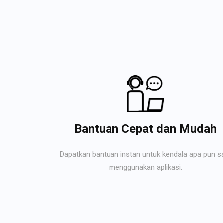
Bantuan Cepat dan Mudah
Dapatkan bantuan instan untuk kendala apa pun s
menggunakan aplikasi.