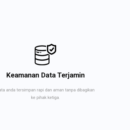
Keamanan Data Terjamin
ata anda tersimpan rapi dan aman tanpa dibagikan
ke pihak ketiga.