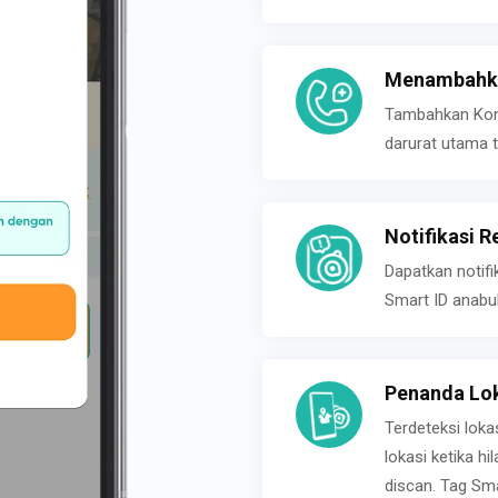
Menambahka
Tambahkan Konta
darurat utama t
Notifikasi R
Dapatkan notifi
Smart ID anabu
Penanda Lok
Terdeteksi loka
lokasi ketika h
discan. Tag Sma