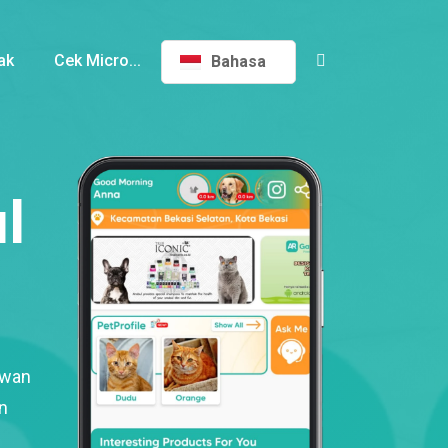
ak
Cek Micro...
Bahasa
l
ewan
n