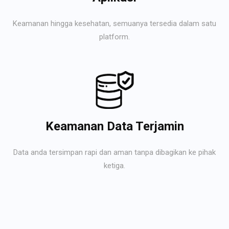
Keamanan hingga kesehatan, semuanya tersedia dalam satu
platform.
Keamanan Data Terjamin
Data anda tersimpan rapi dan aman tanpa dibagikan ke pihak
ketiga.