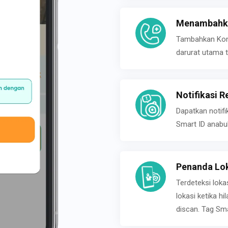
Menambahka
Tambahkan Konta
darurat utama t
Notifikasi R
Dapatkan notifi
Smart ID anabu
Penanda Lok
Terdeteksi loka
lokasi ketika h
discan. Tag Sma