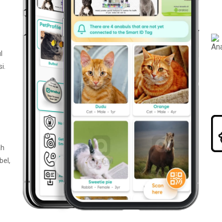
l
i.
ah
bel,