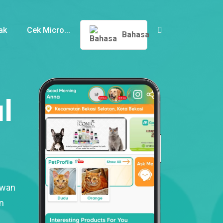
ak
Cek Micro...
Bahasa
l
ewan
n