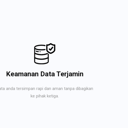
Keamanan Data Terjamin
ata anda tersimpan rapi dan aman tanpa dibagikan
ke pihak ketiga.