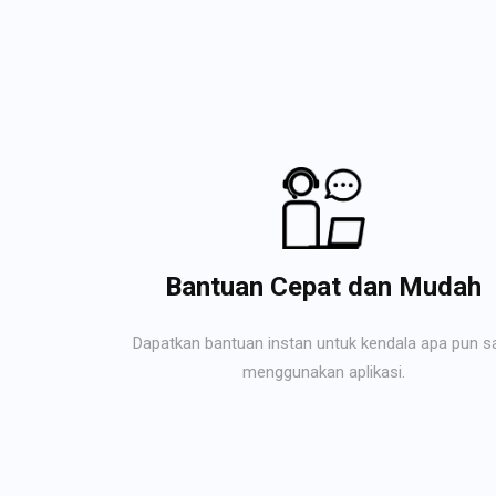
Bantuan Cepat dan Mudah
Dapatkan bantuan instan untuk kendala apa pun s
menggunakan aplikasi.