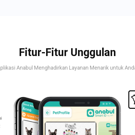
Fitur-Fitur Unggulan
plikasi Anabul Menghadirkan Layanan Menarik untuk And
i
t