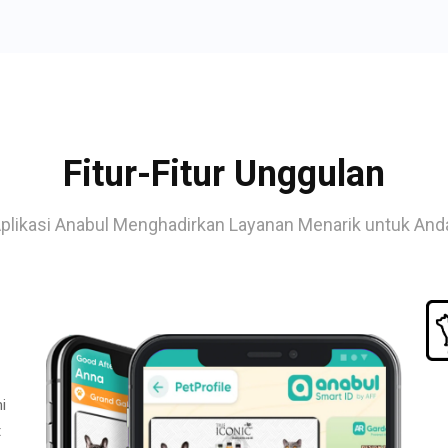
Fitur-Fitur Unggulan
plikasi Anabul Menghadirkan Layanan Menarik untuk And
i
t