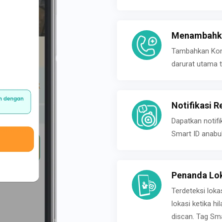
Menambahka
Tambahkan Konta
darurat utama t
Notifikasi R
Dapatkan notifi
Smart ID anabu
Penanda Lok
Terdeteksi loka
lokasi ketika h
discan. Tag Sma