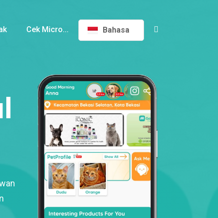
ak
Cek Micro...
Bahasa
l
ewan
n