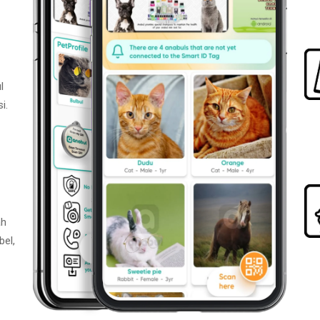
l
i.
ah
bel,