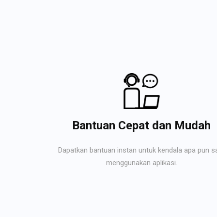
Bantuan Cepat dan Mudah
Dapatkan bantuan instan untuk kendala apa pun s
menggunakan aplikasi.