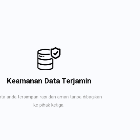
Keamanan Data Terjamin
ata anda tersimpan rapi dan aman tanpa dibagikan
ke pihak ketiga.