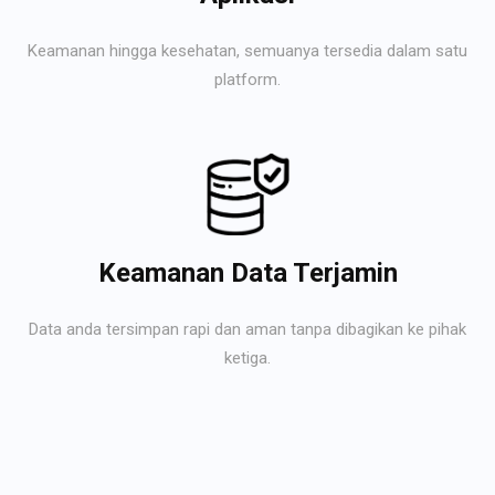
Keamanan hingga kesehatan, semuanya tersedia dalam satu
platform.
Keamanan Data Terjamin
Data anda tersimpan rapi dan aman tanpa dibagikan ke pihak
ketiga.