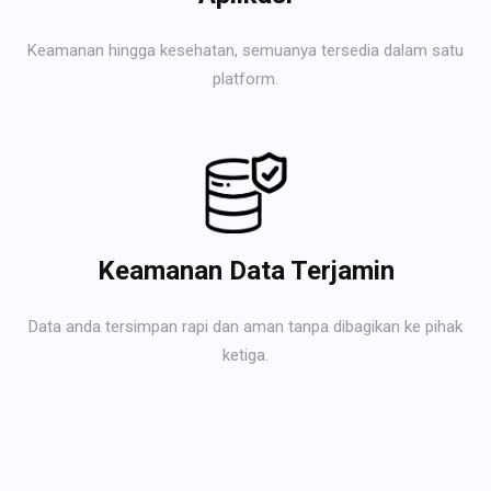
Keamanan hingga kesehatan, semuanya tersedia dalam satu
platform.
Keamanan Data Terjamin
Data anda tersimpan rapi dan aman tanpa dibagikan ke pihak
ketiga.