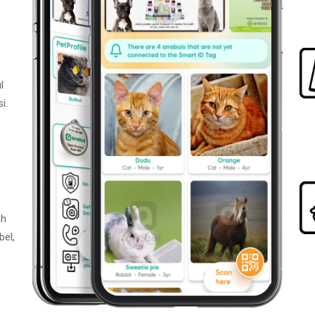
l
i.
ah
bel,