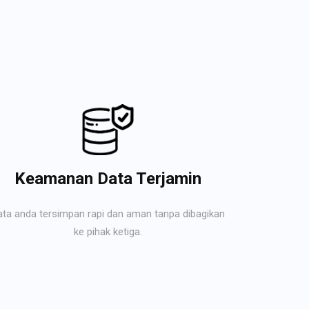
Keamanan Data Terjamin
ata anda tersimpan rapi dan aman tanpa dibagikan
ke pihak ketiga.