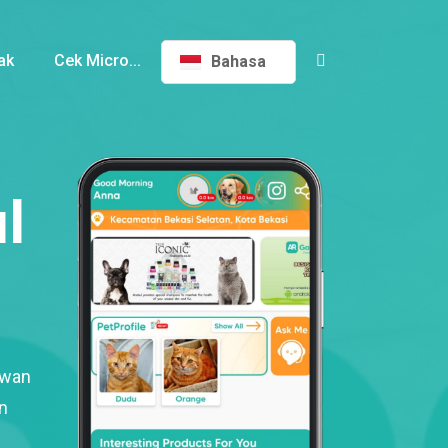
ak
Cek Micro...
Bahasa
l
ewan
n