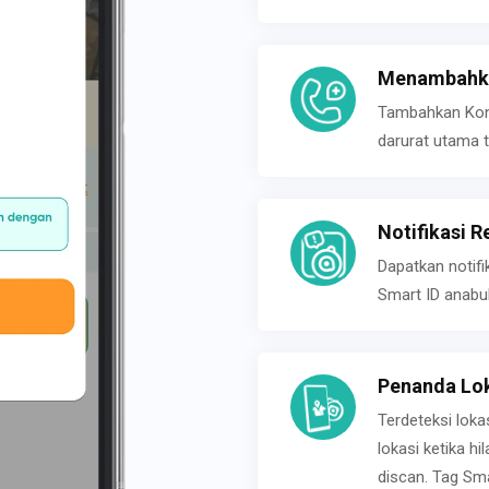
Menambahka
Tambahkan Konta
darurat utama t
Notifikasi R
Dapatkan notifi
Smart ID anabu
Penanda Lok
Terdeteksi loka
lokasi ketika h
discan. Tag Sma