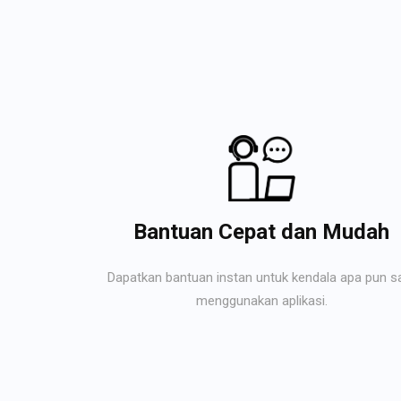
Bantuan Cepat dan Mudah
Dapatkan bantuan instan untuk kendala apa pun s
menggunakan aplikasi.