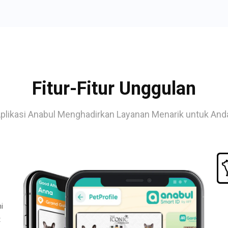
Fitur-Fitur Unggulan
plikasi Anabul Menghadirkan Layanan Menarik untuk And
i
t