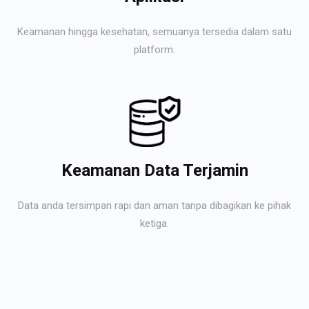
Keamanan hingga kesehatan, semuanya tersedia dalam satu
platform.
Keamanan Data Terjamin
Data anda tersimpan rapi dan aman tanpa dibagikan ke pihak
ketiga.