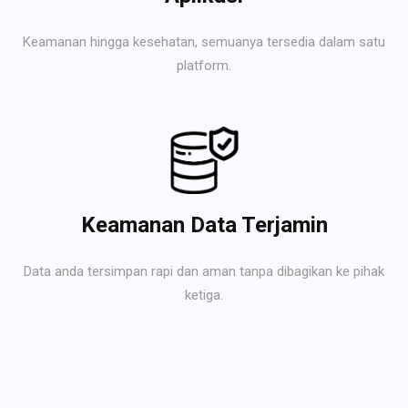
Keamanan hingga kesehatan, semuanya tersedia dalam satu
platform.
Keamanan Data Terjamin
Data anda tersimpan rapi dan aman tanpa dibagikan ke pihak
ketiga.