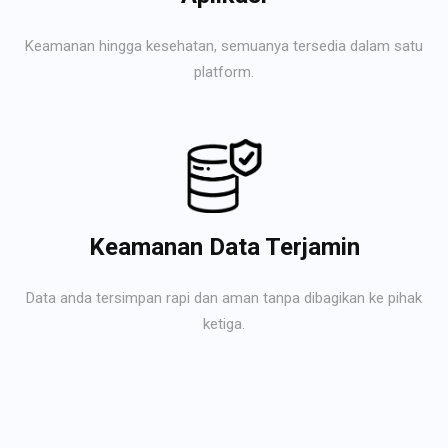
Keamanan hingga kesehatan, semuanya tersedia dalam satu
platform.
Keamanan Data Terjamin
Data anda tersimpan rapi dan aman tanpa dibagikan ke pihak
ketiga.