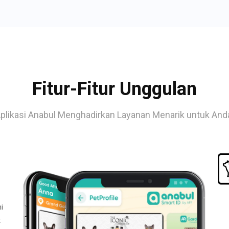
Fitur-Fitur Unggulan
plikasi Anabul Menghadirkan Layanan Menarik untuk And
i
t