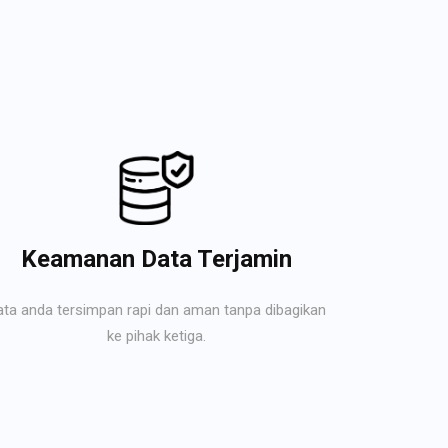
Keamanan Data Terjamin
ata anda tersimpan rapi dan aman tanpa dibagikan
ke pihak ketiga.