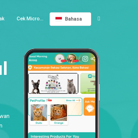
ak
Cek Micro...
Bahasa
l
ewan
n