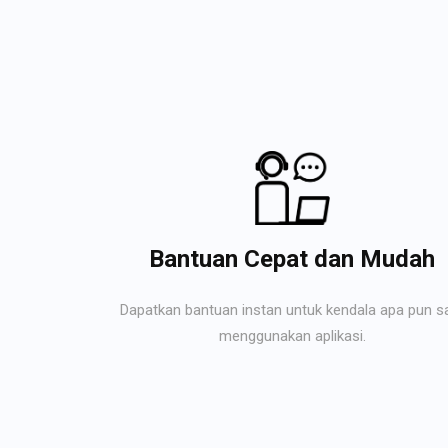
Bantuan Cepat dan Mudah
Dapatkan bantuan instan untuk kendala apa pun s
menggunakan aplikasi.