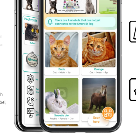
l
i.
ah
bel,