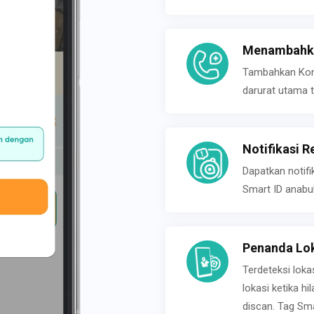
Menambahka
Tambahkan Konta
darurat utama t
Notifikasi R
Dapatkan notifi
Smart ID anabu
Penanda Lok
Terdeteksi loka
lokasi ketika h
discan. Tag Sma