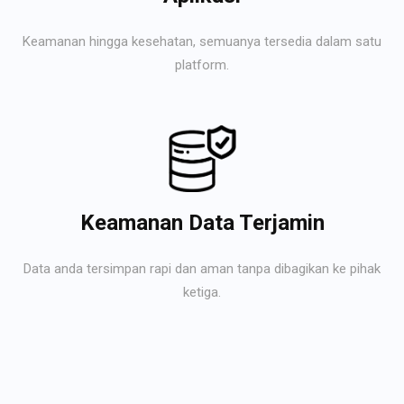
Keamanan hingga kesehatan, semuanya tersedia dalam satu
platform.
Keamanan Data Terjamin
Data anda tersimpan rapi dan aman tanpa dibagikan ke pihak
ketiga.