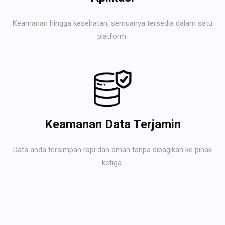
Keamanan hingga kesehatan, semuanya tersedia dalam satu
platform.
Keamanan Data Terjamin
Data anda tersimpan rapi dan aman tanpa dibagikan ke pihak
ketiga.