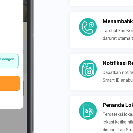
Menambahka
Tambahkan Konta
darurat utama t
Notifikasi R
Dapatkan notifi
Smart ID anabu
Penanda Lok
Terdeteksi loka
lokasi ketika h
discan. Tag Sma