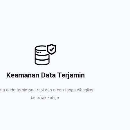
Keamanan Data Terjamin
ata anda tersimpan rapi dan aman tanpa dibagikan
ke pihak ketiga.