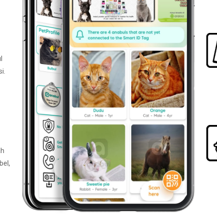
l
i.
ah
bel,