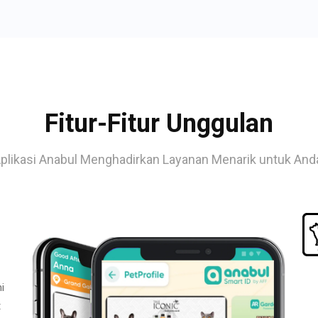
Fitur-Fitur Unggulan
plikasi Anabul Menghadirkan Layanan Menarik untuk And
i
t