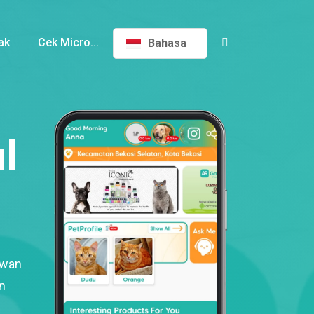
ak
Cek Micro...
Bahasa
l
ewan
n