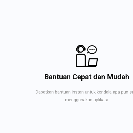
Bantuan Cepat dan Mudah
Dapatkan bantuan instan untuk kendala apa pun s
menggunakan aplikasi.