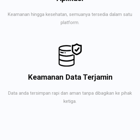
Keamanan hingga kesehatan, semuanya tersedia dalam satu
platform.
Keamanan Data Terjamin
Data anda tersimpan rapi dan aman tanpa dibagikan ke pihak
ketiga.