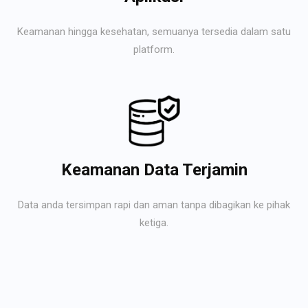
Keamanan hingga kesehatan, semuanya tersedia dalam satu
platform.
Keamanan Data Terjamin
Data anda tersimpan rapi dan aman tanpa dibagikan ke pihak
ketiga.