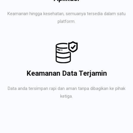
Keamanan hingga kesehatan, semuanya tersedia dalam satu
platform.
Keamanan Data Terjamin
Data anda tersimpan rapi dan aman tanpa dibagikan ke pihak
ketiga.