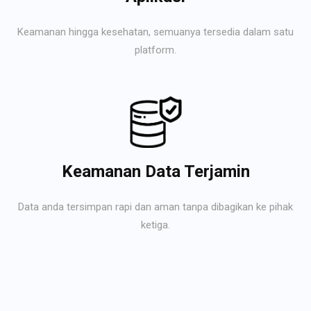
Keamanan hingga kesehatan, semuanya tersedia dalam satu
platform.
Keamanan Data Terjamin
Data anda tersimpan rapi dan aman tanpa dibagikan ke pihak
ketiga.