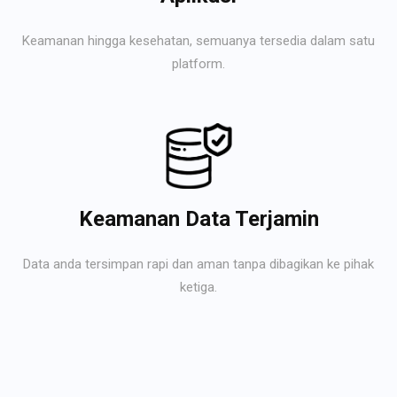
Keamanan hingga kesehatan, semuanya tersedia dalam satu
platform.
Keamanan Data Terjamin
Data anda tersimpan rapi dan aman tanpa dibagikan ke pihak
ketiga.