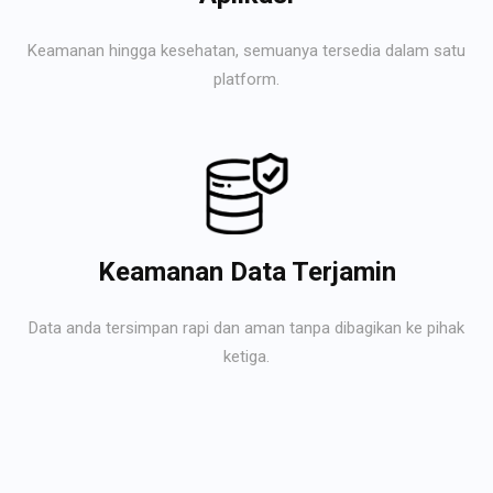
Keamanan hingga kesehatan, semuanya tersedia dalam satu
platform.
Keamanan Data Terjamin
Data anda tersimpan rapi dan aman tanpa dibagikan ke pihak
ketiga.