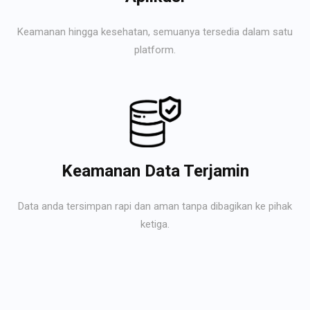
Keamanan hingga kesehatan, semuanya tersedia dalam satu
platform.
Keamanan Data Terjamin
Data anda tersimpan rapi dan aman tanpa dibagikan ke pihak
ketiga.