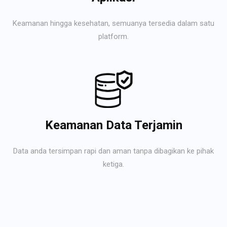
Keamanan hingga kesehatan, semuanya tersedia dalam satu
platform.
Keamanan Data Terjamin
Data anda tersimpan rapi dan aman tanpa dibagikan ke pihak
ketiga.