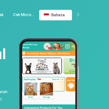
ak
Cek Micro...
Bahasa
l
ewan
n