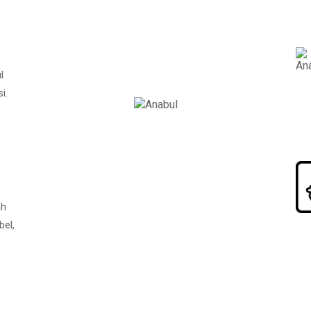
l
i.
ah
bel,