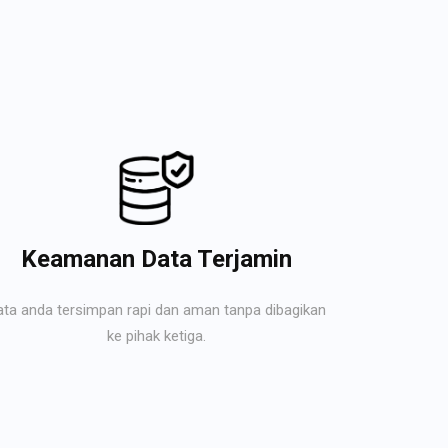
Keamanan Data Terjamin
ata anda tersimpan rapi dan aman tanpa dibagikan
ke pihak ketiga.