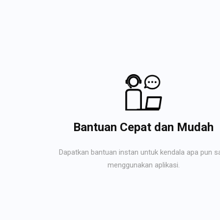
Bantuan Cepat dan Mudah
Dapatkan bantuan instan untuk kendala apa pun s
menggunakan aplikasi.