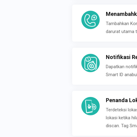
Menambahka
Tambahkan Konta
darurat utama t
Notifikasi R
Dapatkan notifi
Smart ID anabu
Penanda Lok
Terdeteksi loka
lokasi ketika h
discan. Tag Sma