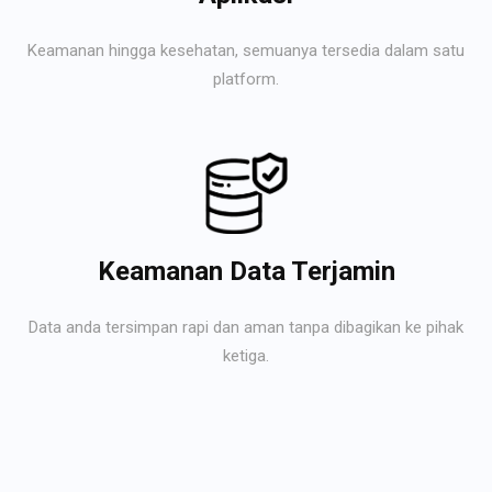
Keamanan hingga kesehatan, semuanya tersedia dalam satu
platform.
Keamanan Data Terjamin
Data anda tersimpan rapi dan aman tanpa dibagikan ke pihak
ketiga.