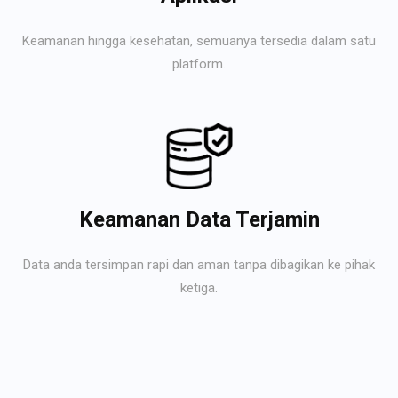
Keamanan hingga kesehatan, semuanya tersedia dalam satu
platform.
Keamanan Data Terjamin
Data anda tersimpan rapi dan aman tanpa dibagikan ke pihak
ketiga.