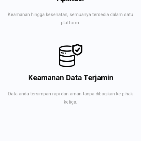
Keamanan hingga kesehatan, semuanya tersedia dalam satu
platform.
Keamanan Data Terjamin
Data anda tersimpan rapi dan aman tanpa dibagikan ke pihak
ketiga.